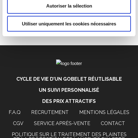
en place des
gobelets réutilisables
. Greencup vous
Autoriser la sélection
offre donc un accompagnement personnalisé du début
à la fin de votre événement.
Utiliser uniquement les cookies nécessaires
CYCLE DE VIE D’UN GOBELET RÉUTLISABLE
UN SUIVI PERSONNALISÉ
DES PRIX ATTRACTIFS
F.A.Q
RECRUTEMENT
MENTIONS LÉGALES
CGV
SERVICE APRÈS-VENTE
CONTACT
POLITIQUE SUR LE TRAITEMENT DES PLAINTES