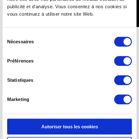
publicité et d'analyse. Vous consentez à nos cookies si
vous continuez à utiliser notre site Web.
Sélection
Nécessaires
du
La Greenteam sur votre
consentement
événement :
Préférences
Greencup peut aussi se substituer à vous sur
l’organisation et la gestion de la consigne.
En effet,
l’équipe Greencup se déplace sur le lieu de votre
Statistiques
événement, gère la distribution et la restitution des
gobelets, la caisse consignes, et dans certains cas le
Marketing
lavage sur événement. Le stand Greencup vous
permettra de vous décharger de cette tâche et
s’occupera de la communication via des affiches sur le
Autoriser tous les cookies
lieu de Evènement. En effet, Greencup est là pour vous
aider et vous accompagner dans l’organisation et la mise