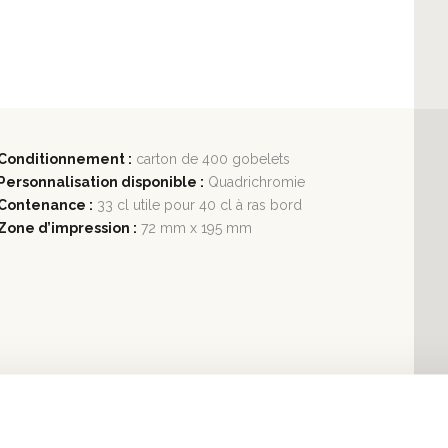
Conditionnement :
carton de 400 gobelets
Personnalisation disponible :
Quadrichromie
Contenance :
33 cl utile pour 40 cl à ras bord
Zone d’impression :
72 mm x 195 mm