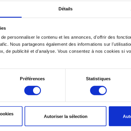
Détails
ies
e personnaliser le contenu et les annonces, d'offrir des fonctio
rafic. Nous partageons également des informations sur l'utilisati
, de publicité et d'analyse. Vous consentez à nos cookies si vou
Voir la démo
Préférences
Statistiques
l
.
e
a
a
cookies
Autoriser la sélection
Aut
t
s
s