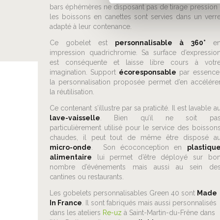
bars éphémères ne disposant pas de tirage pression 
les boissons en canettes sont servies dans un verr
adapté à leur contenance.
Ce gobelet est
personnalisable à 360°
e
impression quadrichromie. Sa surface d’expressio
est conséquente et laisse libre cours à votr
imagination. Support
écoresponsable
par essence
la personnalisation proposée permet d’en accélére
la réutilisation.
Ce contenant s’illustre par sa praticité. Il est lavable a
lave-vaisselle
. Bien qu’il ne soit pa
particulièrement utilisé pour le service des boisson
chaudes, il peut tout de même être disposé a
micro-onde
. Son écoconception en
plastiqu
alimentaire
lui permet d’être déployé sur bo
nombre d’événements mais aussi au sein de
cantines ou restaurants.
Les gobelets personnalisables Green 40 sont
Made
In France
. Il sont fabriqués mais aussi personnalisés
dans les ateliers
Re-uz
à Saint-Martin-du-Frêne dans