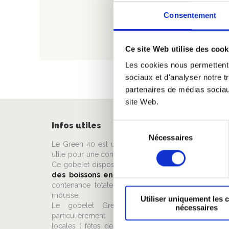
Consentement
Ce site Web utilise des cook
Les cookies nous permettent d
sociaux et d'analyser notre t
partenaires de médias sociaux
site Web.
Infos utiles
Sélection
Nécessaires
du
Le Green 40 est un
gobelet réutilisable
de 33 c
consentement
utile pour une contenance totale de 40 cl à ras bord
Ce gobelet dispose du format idéal pour le
servic
des boissons en cannettes
de 33 cl. De par s
contenance totale, il laisse la place suffisante à l
mousse.
Utiliser uniquement les 
Le gobelet Green 40 type Ecocup ® es
nécessaires
particulièrement utilisé lors des manifestation
locales ( fêtes de village, carnaval, … ) ou dans le