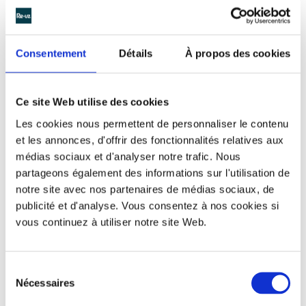
Consentement
Détails
À propos des cookies
Ce site Web utilise des cookies
Location des gobelets
génériques Greencup :
Les cookies nous permettent de personnaliser le contenu
et les annonces, d'offrir des fonctionnalités relatives aux
Location des
Gobelets réutilisables
médias sociaux et d'analyser notre trafic. Nous
génériques Greencup
partageons également des informations sur l'utilisation de
Transport Aller/Retour
notre site avec nos partenaires de médias sociaux, de
Lavage des Gobelets réutilisables utilisés (tout
publicité et d'analyse. Vous consentez à nos cookies si
vous continuez à utiliser notre site Web.
carton ou caisse ouverts seront considérés
comme sales)
Rétrocession pour les gobelets non restitués et/ou
Sélection
abîmés
Nécessaires
du
consentement