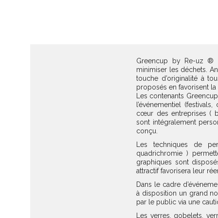
Greencup by Re-uz ® s
minimiser les déchets. 
touche d’originalité à t
proposés en favorisent la r
Les contenants Greencup 
l’événementiel (festivals
cœur des entreprises ( bu
sont intégralement person
conçu.
Les techniques de per
quadrichromie ) permett
graphiques sont disposé
attractif favorisera leur ré
Dans le cadre d’événement
à disposition un grand no
par le public via une caut
Les verres, gobelets, v