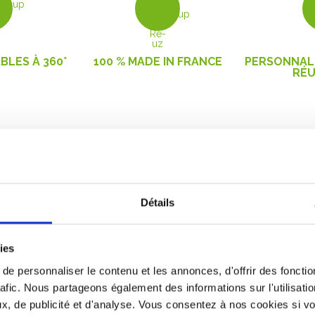
ETS
GOBELETS
GO
BLES À 360°
100 % MADE IN FRANCE
PERSONNALI
RÉU
Détails
à acheter vos
Envie d’en fi
gobelets ?
gobelets jet
ies
e personnaliser le contenu et les annonces, d'offrir des fonctio
location de gobelets
!
Greencup vous prop
rafic. Nous partageons également des informations sur l'utilisati
se en place de
gobelets
réutilisables
! Person
, de publicité et d'analyse. Vous consentez à nos cookies si vou