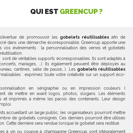
QUI EST
GREENCUP ?
’évertue de promouvoir les
gobelets
réutilisables
afin de
Ancré dans une démarche écoresponsable, Greencup apporte une
ous vos événements : la personnalisation des verres et gobelets
éutilisation.
sont de véritables supports écoresponsables. Ils sont adaptés à
, concerts, mariages, …). Ils également peuvent être déployés au
reau, cantines, salle de pause,…). Les
gobelets réutilisables
nalisables : exprimez toute votre créativité sur un support éco-
sonnalisation en sérigraphie ou en impression couleurs (
ent de mettre en avant logos, photos, slogans. Les éléments
s et imprimés à même les parois des contenants. Leur design
emploi.
s accueillant un large public, les organisateurs pourront mettre
mbre de gobelets consignés. Ces derniers pourront être utilisés
ion. Cette dernière sera rendue lorsque le gobelet sera restitué.
erres à vin ou coupse à champagne Greencup sont intégralement