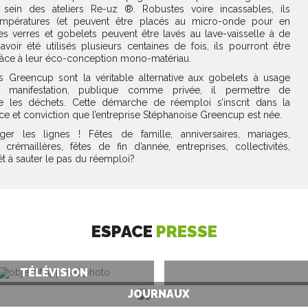
sein des ateliers Re-uz ®. Robustes voire incassables, ils
températures (et peuvent être placés au micro-onde pour en
es verres et gobelets peuvent être lavés au lave-vaisselle à de
avoir été utilisés plusieurs centaines de fois, ils pourront être
râce à leur éco-conception mono-matériau.
es Greencup sont la véritable alternative aux gobelets à usage
 manifestation, publique comme privée, il permettre de
e les déchets. Cette démarche de réemploi s’inscrit dans la
ace et conviction que l’entreprise Stéphanoise Greencup est née.
ger les lignes ! Fêtes de famille, anniversaires, mariages,
émaillères, fêtes de fin d’année, entreprises, collectivités,
êt à sauter le pas du réemploi?
ESPACE
PRESSE
TÉLÉVISION
JOURNAUX