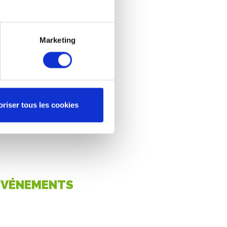
liser votre public au respect de
eviendront un véritable support de
nt.
Marketing
p by Re-uz vous accompagneront
 : un devis 100% personnalisé,
isuel, une livraison en lieu et date
oriser tous les cookies
VIS
ÉVÉNEMENTS
ENTREPRISES