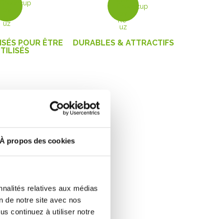
BELETS
GOBELETS
SÉS POUR ÊTRE
DURABLES & ATTRACTIFS
TILISÉS
À propos des cookies
nir avec les
ables ?
nnalités relatives aux médias
ose d’
acheter
vos
gobelets
on de notre site avec nos
nalisés à votre image, ils vous
s continuez à utiliser notre