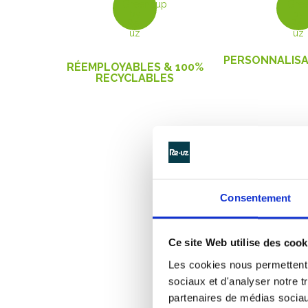
GOBEL
GOBELETS
PERSONNALISA
RÉEMPLOYABLES & 100%
RECYCLABLES
Consentement
Vous hésitez 
Ce site Web utilise des cook
Les cookies nous permettent d
Greencup propose la
sociaux et d'analyser notre t
Afin de favoriser la première mi
partenaires de médias sociaux