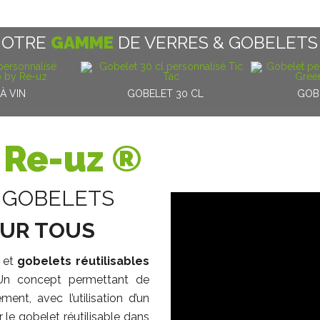
NOTRE
GAMME
DE VERRES & GOBELETS
À VIN
GOBELET 30 CL
GOB
Re-uz ®
 GOBELETS
OUR TOUS
 et
gobelets réutilisables
Un concept permettant de
ment, avec l’utilisation d’un
le gobelet réutilisable dans