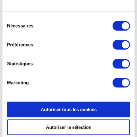
FRANCE FOOTBALL : PETITES
Sélection
BOÎTES, GROS BÉNÉFICES
Nécessaires
du
consentement
Préférences
Statistiques
Marketing
Autoriser tous les cookies
Autoriser la sélection
SAINT-ETIENNE LE MAGAZINE : LA
CUP GAGNANTE