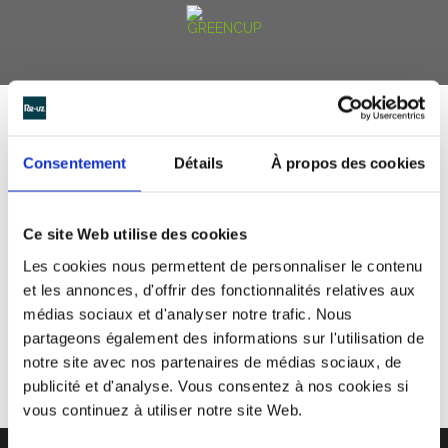
MAG IN FRANCE : GREENCUP, ALLEZ LES
VERRES!
Consentement
Détails
À propos des cookies
Après les nombreux festivals ou encore petits
événements culturels, c’est à l’EURO 2016 que s’attaque
Ce site Web utilise des cookies
la PME Stéphanoise Greencup avec ses verres
Les cookies nous permettent de personnaliser le contenu
réutilisables personnalisés à l’effigie de ce gros
et les annonces, d'offrir des fonctionnalités relatives aux
événement.
médias sociaux et d'analyser notre trafic. Nous
partageons également des informations sur l'utilisation de
notre site avec nos partenaires de médias sociaux, de
publicité et d'analyse. Vous consentez à nos cookies si
vous continuez à utiliser notre site Web.