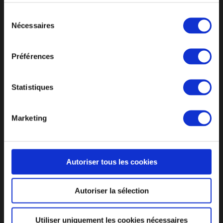
Sélection
Nécessaires
du
consentement
CYCLE DE VIE D’UN GOBELET RÉUTLISABLE
Préférences
UN SUIVI PERSONNALISÉ
DES PRIX ATTRACTIFS
Statistiques
F.A.Q
RECRUTEMENT
MENTIONS LÉGALES
CGV
SERVICE APRÈS-VENTE
CONTACT
Marketing
POLITIQUE SUR LE TRAITEMENT DES PLAINTES
ET LA PROTECTION DES LANCEURS D’ALERTE
Autoriser tous les cookies
ZI Molina La Chazotte, 4 Rue Gustave Eiffel, 42350 La
Talaudière
Autoriser la sélection
04 81 12 00 95
contact[at]gobeletsgreencup.fr
Utiliser uniquement les cookies nécessaires