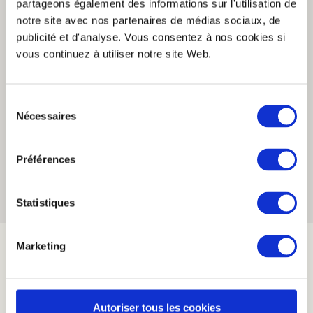
partageons également des informations sur l'utilisation de
Vous êtes plutôt vin blanc ou rouge ? Dans tous les cas, nous
avons le verre à vin réutilisable fait pour vous ! Mettez de
notre site avec nos partenaires de médias sociaux, de
l’élégance et du raffinement dans vos éco-évènements grâce à
publicité et d'analyse. Vous consentez à nos cookies si
nos verres à vin réutilisables et personnalisables. Nos verres à
vous continuez à utiliser notre site Web.
pieds réutilisables sont déclinés en plusieurs couleurs
répondant ainsi aux goûts de chacun. Ces verres à vin sont
aussi personnalisables pour laisser un joli souvenir à vos invités
!
Sélection
Nécessaires
du
consentement
Préférences
Statistiques
Voir la démo
Marketing
Autoriser tous les cookies