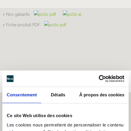
> Nos gabarits
> Fiche produit PDF
Consentement
Détails
À propos des cookies
Infos utiles
Trinquez avec style ! Les flûtes à champagne Greencup by
Re-
Ce site Web utilise des cookies
uz
® sont
personnalisables
,
esthétiques
et …
Incassables
!
Les cookies nous permettent de personnaliser le contenu
Thermo-moulées d’un seul tenant ces coupes à champagne en