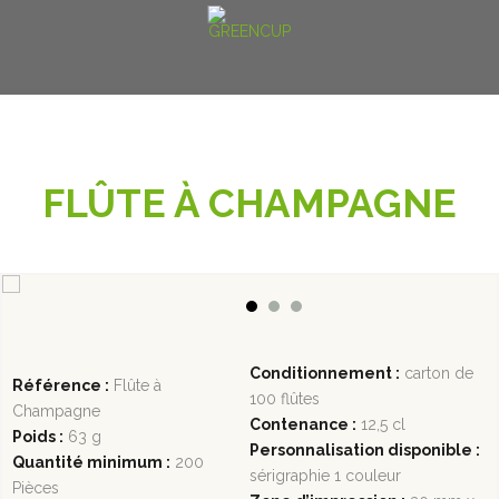
FLÛTE À CHAMPAGNE
Conditionnement :
carton de
Référence :
Flûte à
100 flûtes
Champagne
Contenance :
12,5 cl
Poids :
63 g
Personnalisation disponible :
Quantité minimum :
200
sérigraphie 1 couleur
Pièces