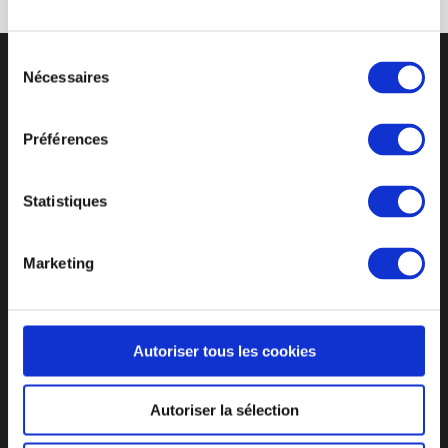
Sélection
Nécessaires
du
consentement
Préférences
CYCLE DE VIE D’UN GOBELET RÉUTLISABLE
UN SUIVI PERSONNALISÉ
Statistiques
DES PRIX ATTRACTIFS
F.A.Q
RECRUTEMENT
MENTIONS LÉGALES
Marketing
CGV
SERVICE APRÈS-VENTE
CONTACT
POLITIQUE SUR LE TRAITEMENT DES PLAINTES
ET LA PROTECTION DES LANCEURS D’ALERTE
Autoriser tous les cookies
ZI Molina La Chazotte, 4 Rue Gustave Eiffel, 42350 La
Autoriser la sélection
Talaudière