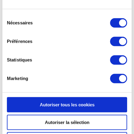
réutilisable. Quant au festival des « Vieilles Charrues »,
le recours au gobelet réutilisable a permis de
Sélection
réduire de plus de 22 tonnes de plastique
.
Nécessaires
du
consentement
Fort de ces résultats très prometteurs pour
l’engagement dans le développement durable, la
Préférences
gamme de produits sur le marché a été développée,
proposant aujourd’hui de nombreux articles pour les
Statistiques
manifestations diverses. Ainsi, outre le gobelet
personnalisable, le principe de l’ eco cup s’étend
également aux carafes, aux mugs, assiettes ainsi qu’aux
Marketing
verres à vins ou aux coupes à champagne. De quoi
organiser tout un repas de noces ou de banquet par
exemple, en offrant pourquoi pas un gobelet
Autoriser tous les cookies
personnalisé à ses invités en souvenir.
Autoriser la sélection
Un gobelet personnalisable
selon vos envies