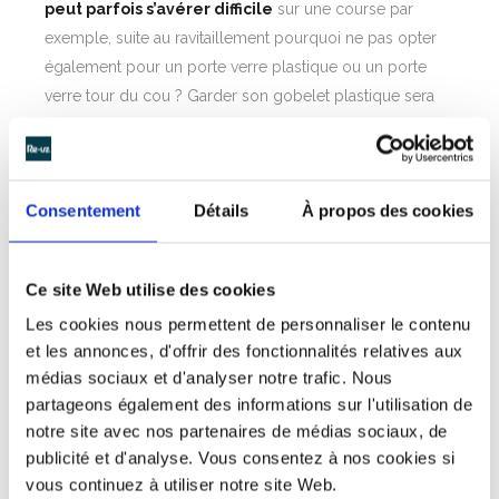
peut parfois s’avérer difficile
sur une course par
exemple, suite au ravitaillement pourquoi ne pas opter
également pour un porte verre plastique ou un porte
verre tour du cou ? Garder son gobelet plastique sera
dès lors beaucoup plus aisé.
>> NOS RÉFÉRENCES
Consentement
Détails
À propos des cookies
Un geste fort pour
Ce site Web utilise des cookies
l’environnement
Les cookies nous permettent de personnaliser le contenu
Grâce aux efforts et aux partenariats développés, les
et les annonces, d'offrir des fonctionnalités relatives aux
résultats sur la réduction des déchets plastiques dus aux
médias sociaux et d'analyser notre trafic. Nous
gobelets jetables est visible. Parmi les chiffres clés
partageons également des informations sur l'utilisation de
constatés, les manifestations organisées sur les circuits
notre site avec nos partenaires de médias sociaux, de
publicité et d'analyse. Vous consentez à nos cookies si
automobiles du Mans ont connu une réduction de 5
vous continuez à utiliser notre site Web.
tonnes de déchets plastiques grâce au gobelet