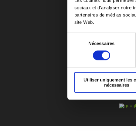
Les cookies nous permettent d
sociaux et d'analyser notre t
partenaires de médias sociaux
site Web.
CYCLE DE VIE D’UN
Sélection
F.A.Q
RECRUTEM
Nécessaires
du
POLITIQUE SUR L
consentement
ZI
Utiliser uniquement les 
nécessaires