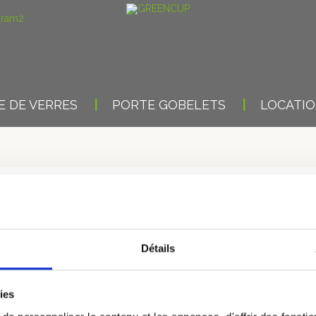
 DE VERRES
PORTE GOBELETS
LOCATI
CLICS : PRÉSENTATION D
se Greencup et son concept écologique. Greencup est spécialisée dans
Détails
personnalisables disponibles pour tout type d’événements.
Voir l’article
ies