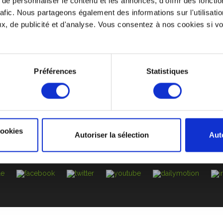
e personnaliser le contenu et les annonces, d'offrir des fonctio
rafic. Nous partageons également des informations sur l'utilisati
, de publicité et d'analyse. Vous consentez à nos cookies si vou
 GOBELET RÉUTLISABLE
UN SUIVI PERSONNALISÉ
ENT
MENTIONS LÉGALES
CGV
SERVICE APRÈ
Préférences
Statistiques
E TRAITEMENT DES PLAINTES ET LA PROTECTION DES L
 Molina La Chazotte, 4 Rue Gustave Eiffel, 42350 La Talaudi
04 81 12 00 95
cookies
Autoriser la sélection
Aut
contact[at]gobeletsgreencup.fr