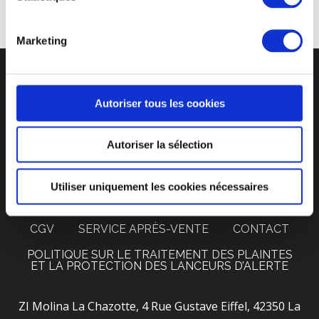
Marketing
Autoriser tous les cookies
CYCLE DE VIE D’UN GOBELET RÉUTLISABLE
Autoriser la sélection
UN SUIVI PERSONNALISÉ
DES PRIX ATTRACTIFS
Utiliser uniquement les cookies nécessaires
F.A.Q
RECRUTEMENT
MENTIONS LÉGALES
CGV
SERVICE APRÈS-VENTE
CONTACT
POLITIQUE SUR LE TRAITEMENT DES PLAINTES
ET LA PROTECTION DES LANCEURS D’ALERTE
ZI Molina La Chazotte, 4 Rue Gustave Eiffel, 42350 La