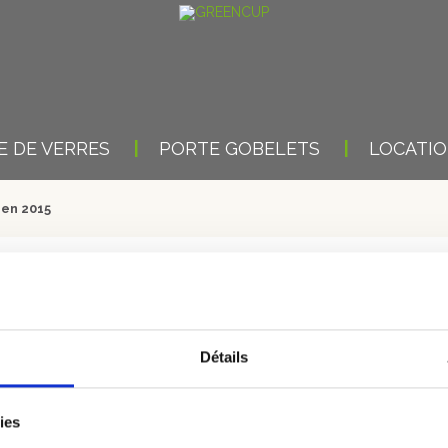
 DE VERRES
PORTE GOBELETS
LOCATI
 en 2015
,5 MILIONS DE GOBELETS U
ans la commercialisation de gobelets réutilisables et personnalisabl
Détails
e tout genre. Choisie par l’UEFA, elle fournira les stades de Saint-Eti
l’Euro 2016.
ies
Voir l’article