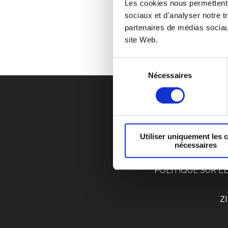
Les cookies nous permettent d
sociaux et d'analyser notre t
partenaires de médias sociaux
site Web.
Sélection
Nécessaires
du
consentement
CYCLE DE VIE D’UN
Utiliser uniquement les 
nécessaires
F.A.Q
RECRUTEM
POLITIQUE SUR L
ZI