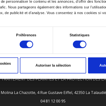
e personnaliser le contenu et les annonces, d'offrir des fonctio
rafic. Nous partageons également des informations sur l'utilisati
, de publicité et d'analyse. Vous consentez à nos cookies si vou
Préférences
Statistiques
 GOBELET RÉUTLISABLE
UN SUIVI PERSONNALISÉ
cookies
Autoriser la sélection
Aut
ENT
MENTIONS LÉGALES
CGV
SERVICE APRÈ
E TRAITEMENT DES PLAINTES ET LA PROTECTION DES L
 Molina La Chazotte, 4 Rue Gustave Eiffel, 42350 La Talaudi
04 81 12 00 95