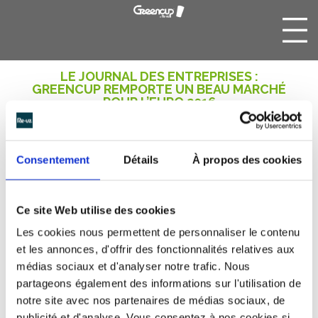
LE JOURNAL DES ENTREPRISES :
GREENCUP REMPORTE UN BEAU MARCHÉ
POUR L’EURO 2016
Greencup qui fabrique et commercialise des gobelets
Consentement
Détails
À propos des cookies
en plastique réutilisables personnalisés à l’effigie de tout
type d’événements, a été sélectionné pour fournir des
écocups lors des rencontres sportives de l’Euro 2016.
Ce site Web utilise des cookies
Ceci permettra de préserver les stades propres, sans
Les cookies nous permettent de personnaliser le contenu
déchet causé par l’utilisation des gobelets jetables.
et les annonces, d'offrir des fonctionnalités relatives aux
Voir l’article
médias sociaux et d'analyser notre trafic. Nous
partageons également des informations sur l'utilisation de
notre site avec nos partenaires de médias sociaux, de
publicité et d'analyse. Vous consentez à nos cookies si