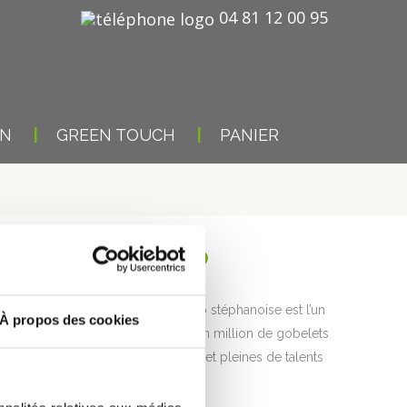
04 81 12 00 95
ON
GREEN TOUCH
PANIER
AGE GREENCUP
cet événement. En effet, la startup stéphanoise est l’un
À propos des cookies
fournira entre sept cents mille et un million de gobelets
ersonnes sensibles à l’environnement et pleines de talents