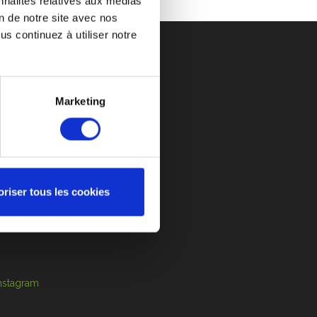
nnalités relatives aux médias
on de notre site avec nos
s continuez à utiliser notre
Marketing
DES PRIX ATTRACTIFS
S-VENTE
CONTACT
ANCEURS D’ALERTE
ère
oriser tous les cookies