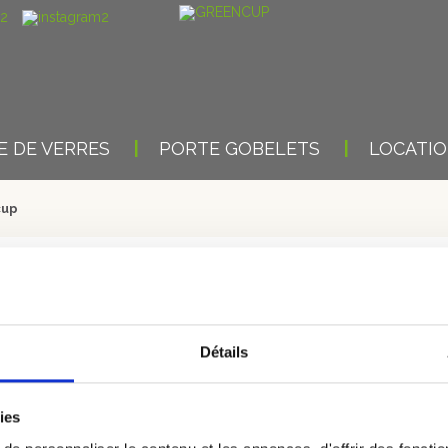
 DE VERRES
PORTE GOBELETS
LOCATI
cup
SUR FRANCE 2 : REPORT
du jour est l’Euro 2016 et Greencup représente un grand acteur pour 
Détails
 à l’effigie de cette grande compétition. Choisie par l’UEFA, Greencup 
n et bien sûr Saint-Etienne. Elle recrute d’ailleurs une trentaine de p
ies
pour cet événement.