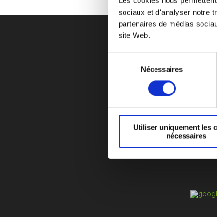
Les cookies nous permettent d
sociaux et d'analyser notre t
partenaires de médias sociaux
site Web.
Sélection
Nécessaires
du
CYCLE DE VIE D’UN
consentement
F.A.Q
RECRUTEM
POLITIQUE SUR L
Utiliser uniquement les 
ZI
nécessaires