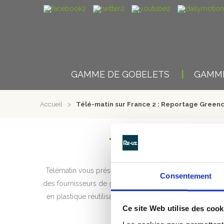
GAMME DE GOBELETS
GAMME
Accueil
>
Télé-matin sur France 2 : Reportage Green
TÉLÉ-MATIN 
Télématin vous présente la météo de l’emploi. Le thème 
Consentement
des fournisseurs de gobelets réutilisables personnalisés
en plastique réutilisables aux stades de Lille, Lens, Lyo
Ce site Web utilise des cook