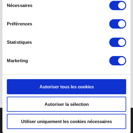
proposent aux entreprises et collectivités d’organiser le
Nécessaires
du
temps d’une journée un événement promouvant les
consentement
mobilités alternatives pour les déplacements domicile-
Préférences
travail. Très investies dans la réduction de la pollution, ils
ont choisi Greencup, entreprise de proximité pour les
milliers de
gobelets réutilisables
présents lors de
Statistiques
leur événement en guise de support de
communication. En effet, le
gobelet
Marketing
personnalisable
est le support idéal pour
communiquer sur les valeurs liées au développement
durable.
Autoriser tous les cookies
Autoriser la sélection
Utiliser uniquement les cookies nécessaires