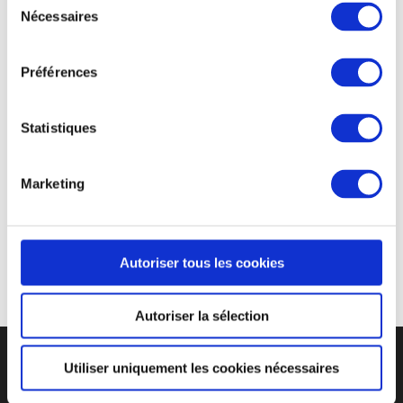
présents lors des rencontres footballistiques au
Nécessaires
du
développement durable, Clermont foot commande
consentement
chez Greencup des
gobelets réutilisables
Green 30.
Préférences
Ces gobelets sont personnalisés en quadrichromie,
permettant d’avoir une qualité photo sur les
Ecocup
.
Lors des matchs, le stade Gabriel-Montpied est laissé
Statistiques
propre afin de respecter l’environnement et de
sensibiliser les supporters à une consommation
Marketing
responsable. Le
gobelet personnalisable
Greencup
devient pour les supporters un joli souvenir d’un match
propre.
Autoriser tous les cookies
Autoriser la sélection
Utiliser uniquement les cookies nécessaires