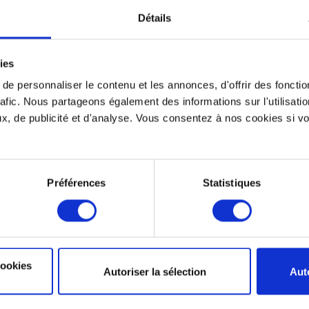
Détails
ies
e personnaliser le contenu et les annonces, d'offrir des fonctio
rafic. Nous partageons également des informations sur l'utilisati
, de publicité et d'analyse. Vous consentez à nos cookies si vou
Un gobelet en souvenir d’une vie sauvée 
Préférences
Statistiques
g est tout à fait naturel. C’est pourquoi, durant ses nombreux évè
e boissons aussi bien chaudes que froides à la fin des collectes.
en récompense pour leur générosité.
cookies
Autoriser la sélection
Aut