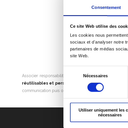
Consentement
Ce site Web utilise des cook
Les cookies nous permettent d
sociaux et d'analyser notre t
partenaires de médias sociaux
site Web.
Sélection
Nécessaires
Associer responsabilité environnementale et don du san
du
consentement
réutilisables et personnalisables
lors des services d
communication puis offerts aux courageux participants 
Utiliser uniquement les 
nécessaires