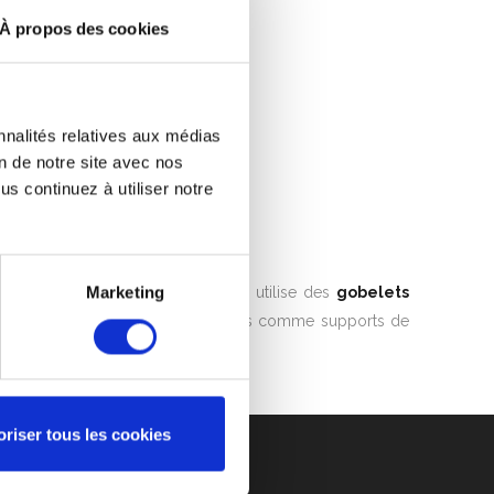
À propos des cookies
nnalités relatives aux médias
on de notre site avec nos
s continuez à utiliser notre
!
Marketing
nements, l’association Don du sang utilise des
gobelets
 Ces derniers sont également utilisés comme supports de
oriser tous les cookies