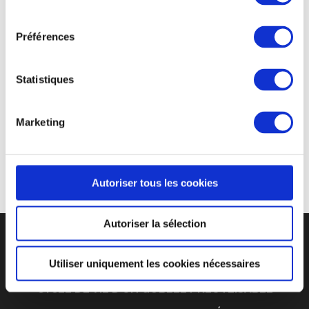
Guitare en Scène est un festival de musique se déroulant
consentement
chaque été à Saint-Julien-en-Genevois. Les
Préférences
organisateurs commandent tous les ans des milliers de
gobelets écologiques
Greencup afin d’encourager les
festivaliers à respecter l’environnement lors la
Statistiques
manifestation. De plus le festival fait aussi appel à
Greencup en fin événement pour le lavage et le
Marketing
stockage des gobelets. Un service complémentaire que
Greencup propose à tous ces clients.
Autoriser tous les cookies
Autoriser la sélection
Utiliser uniquement les cookies nécessaires
CYCLE DE VIE D’UN GOBELET RÉUTLISABLE