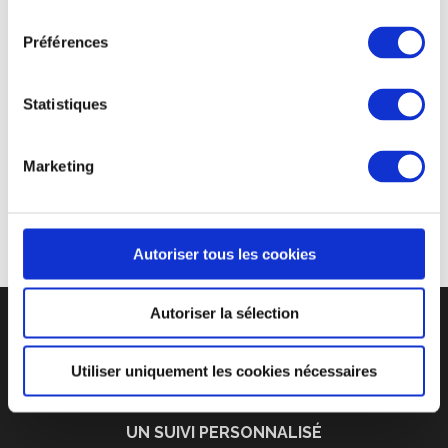
commandé plus de 200 000
verres réutilisables
consentement
Greencup personnalisés en impression quadrichromie
Préférences
aux couleurs du festival. Le festival développe depuis
plusieurs années une politique de Développement
Statistiques
Durable et Solidaire par le biais de diverses actions
comme celles de la mise en place des
gobelets
personnalisables
sur le festival In mais aussi sur le
Marketing
festival Off.
Autoriser tous les cookies
Autoriser la sélection
Utiliser uniquement les cookies nécessaires
CYCLE DE VIE D’UN GOBELET RÉUTLISABLE
UN SUIVI PERSONNALISÉ