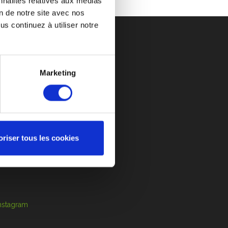
nnalités relatives aux médias
isés !
on de notre site avec nos
s continuez à utiliser notre
Marketing
DES PRIX ATTRACTIFS
S-VENTE
CONTACT
ANCEURS D’ALERTE
oriser tous les cookies
ère