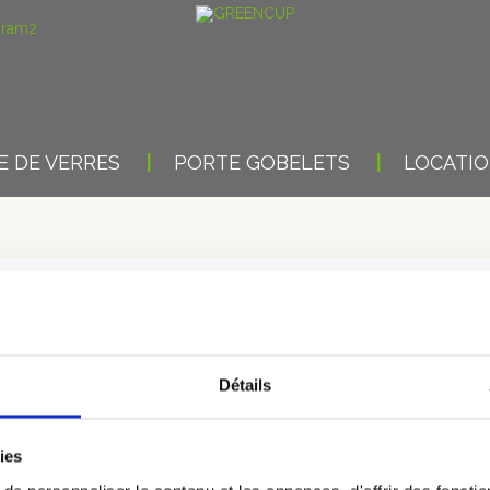
 DE VERRES
PORTE GOBELETS
LOCATI
MC CAFÉ
Détails
ues
ies
 impacts sur l’environnement. L’entreprise a donc décidé de faire un 