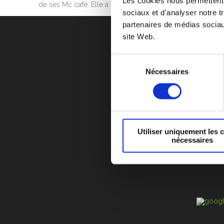
Les cookies nous permettent d
de ses Mc café. Elle a fait appel à Greencup pour com
sociaux et d'analyser notre t
partenaires de médias sociaux
site Web.
Sélection
Nécessaires
du
CYCLE DE VIE D’UN
consentement
F.A.Q
RECRUTEM
POLITIQUE SUR L
Utiliser uniquement les 
ZI
nécessaires