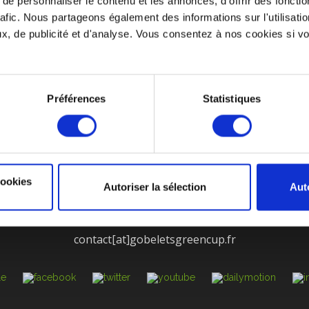
e personnaliser le contenu et les annonces, d'offrir des fonctio
mander des
mugs écologiques
, faits en France, résistants et personnal
rafic. Nous partageons également des informations sur l'utilisati
, de publicité et d'analyse. Vous consentez à nos cookies si vou
Préférences
Statistiques
 GOBELET RÉUTLISABLE
UN SUIVI PERSONNALISÉ
ENT
MENTIONS LÉGALES
CGV
SERVICE APRÈ
E TRAITEMENT DES PLAINTES ET LA PROTECTION DES L
cookies
Autoriser la sélection
Aut
 Molina La Chazotte, 4 Rue Gustave Eiffel, 42350 La Talaudi
04 81 12 00 95
contact[at]gobeletsgreencup.fr