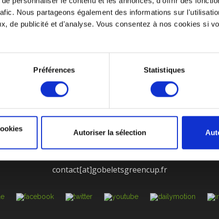
e personnaliser le contenu et les annonces, d'offrir des fonctio
ment en favorisant entre autres, la réduction des déchets causés par le
rafic. Nous partageons également des informations sur l'utilisati
, de publicité et d'analyse. Vous consentez à nos cookies si vou
Préférences
Statistiques
 GOBELET RÉUTLISABLE
UN SUIVI PERSONNALISÉ
ENT
MENTIONS LÉGALES
CGV
SERVICE APRÈ
E TRAITEMENT DES PLAINTES ET LA PROTECTION DES L
cookies
Autoriser la sélection
Aut
 Molina La Chazotte, 4 Rue Gustave Eiffel, 42350 La Talaudi
04 81 12 00 95
contact[at]gobeletsgreencup.fr