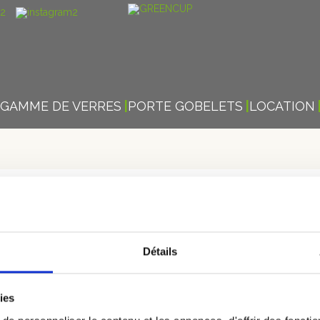
GAMME DE VERRES
PORTE GOBELETS
LOCATION
PILLON BLANC DU CAMBRE
Détails
ironnement !
ies
esis » dans la ville de Cambrai, c’est plus de 5000
verres en plast