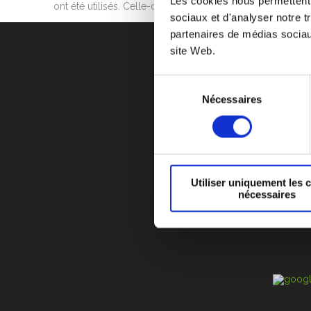
Les cookies nous permettent d
ont été utilisés. Celle-ci a souhaité respecter l’environne
sociaux et d'analyser notre t
partenaires de médias sociaux
site Web.
Sélection
Nécessaires
du
CYCLE DE VIE D’UN
consentement
F.A.Q
RECRUTEM
POLITIQUE SUR L
Utiliser uniquement les 
ZI
nécessaires