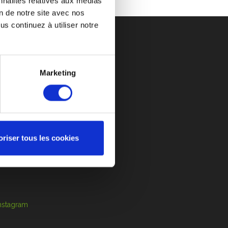
nnalités relatives aux médias
s gobelets jetables.
on de notre site avec nos
s continuez à utiliser notre
Marketing
DES PRIX ATTRACTIFS
S-VENTE
CONTACT
ANCEURS D’ALERTE
oriser tous les cookies
ère