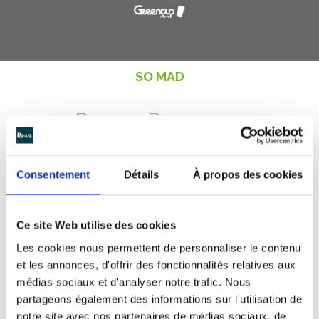
SO MAD
Une course d’obstacles qui reste
Consentement
Détails
À propos des cookies
propre !
SoMad est une course d’obstacles qui à lieu dans
plusieurs lieux en France. Depuis plusieurs années déjà,
Ce site Web utilise des cookies
les organisateurs de la course ont mis en place les
Les cookies nous permettent de personnaliser le contenu
gobelets réutilisables
Greencup à l’effigie de la
et les annonces, d'offrir des fonctionnalités relatives aux
course. L’utilisation des
verres consignés
permet de
médias sociaux et d'analyser notre trafic. Nous
supprimer tous les gobelets jetables du sol et de garder
partageons également des informations sur l'utilisation de
un souvenir de la course pour tous. Les coureurs sont
notre site avec nos partenaires de médias sociaux, de