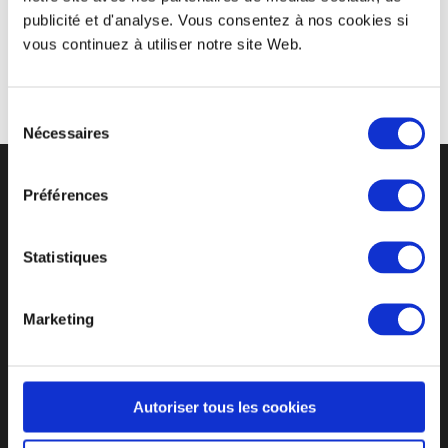
publicité et d'analyse. Vous consentez à nos cookies si
ainsi sensibilisés au respect de l’environnement grâce à
vous continuez à utiliser notre site Web.
ces
gobelets écologiques.
Sélection
Nécessaires
du
consentement
Préférences
CYCLE DE VIE D’UN GOBELET RÉUTLISABLE
Statistiques
UN SUIVI PERSONNALISÉ
Marketing
DES PRIX ATTRACTIFS
F.A.Q
RECRUTEMENT
MENTIONS LÉGALES
CGV
SERVICE APRÈS-VENTE
CONTACT
Autoriser tous les cookies
POLITIQUE SUR LE TRAITEMENT DES PLAINTES