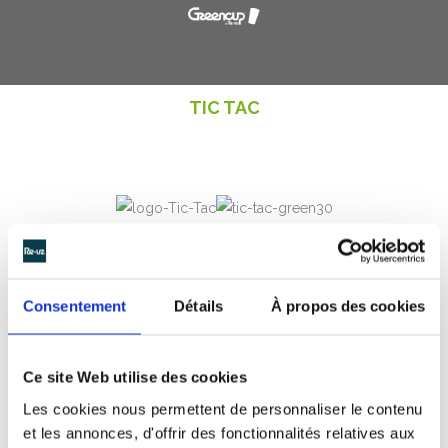
TIC TAC
Tic, Tac, Tic, Tac les gobelets
personnalisés plein de couleurs
Consentement
Détails
À propos des cookies
sont arrivés
Le spécialiste de la petite confiserie de poche Tic
Tac,du groupe Ferrero, a fait appel à Greencup pour la
Ce site Web utilise des cookies
fabrication de
gobelets réutilisables et
Les cookies nous permettent de personnaliser le contenu
personnalisables
! Les
ecocup personnalisés
aux
et les annonces, d'offrir des fonctionnalités relatives aux