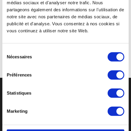
couleurs vives de la marque et reprenant le célèbre
médias sociaux et d'analyser notre trafic. Nous
slogan de Tic Tac, ont été offerts aux clients de
partageons également des informations sur l'utilisation de
l’entreprise. Ces
goodies
originaux constituent de
notre site avec nos partenaires de médias sociaux, de
publicité et d'analyse. Vous consentez à nos cookies si
véritables supports publicitaires pour l’entreprise. C’est
vous continuez à utiliser notre site Web.
alors une nouvelle façon de communiquer et à moindre
coût !
Sélection
Nécessaires
du
consentement
Préférences
Statistiques
CYCLE DE VIE D’UN GOBELET RÉUTLISABLE
Marketing
UN SUIVI PERSONNALISÉ
DES PRIX ATTRACTIFS