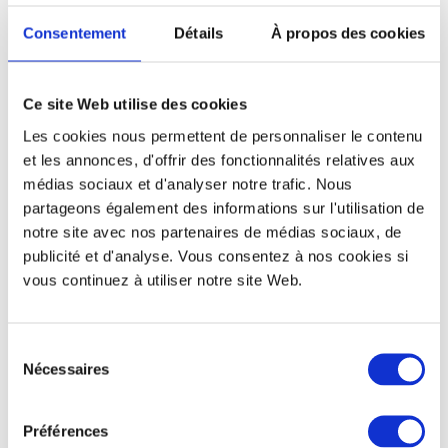
Consentement
Détails
À propos des cookies
Une compétition respectueuse
Ce site Web utilise des cookies
de l’environnement
Les cookies nous permettent de personnaliser le contenu
A l’occasion de l’EURO 2016, l’UEFA a décidé de travailler
et les annonces, d'offrir des fonctionnalités relatives aux
avec Greencup, pour la production de
gobelets
médias sociaux et d'analyser notre trafic. Nous
réutilisables personnalisés
à l’effigie de la
partageons également des informations sur l'utilisation de
notre site avec nos partenaires de médias sociaux, de
compétition. En effet, depuis plusieurs années, les
publicité et d'analyse. Vous consentez à nos cookies si
verres réutilisables
ont envahi les événements
vous continuez à utiliser notre site Web.
culturels et sportifs : grâce au système de consigne, les
spectateurs ont pu consommer leurs boissons dans des
verres en plastique réutilisable
et ainsi limiter les
Sélection
déchets sur les divers stades et fan-zones ! Les
Nécessaires
du
gobelets personnalisés
aux couleurs de l’événement
consentement
peuvent être gardés en souvenir et c’est ce qu’on fait la
Préférences
plupart des supporters. Les gobelets Greencup étaient