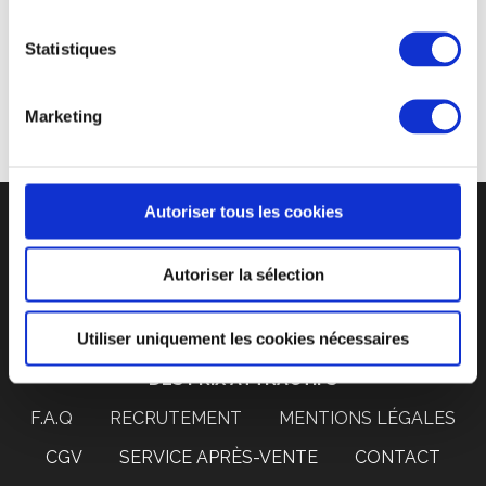
présents sur les stades de Lens, Lille, Saint-Etienne et
Lyon mais aussi sur les fan-zones à travers toute la
Statistiques
France.
Marketing
Autoriser tous les cookies
Autoriser la sélection
CYCLE DE VIE D’UN GOBELET RÉUTLISABLE
Utiliser uniquement les cookies nécessaires
UN SUIVI PERSONNALISÉ
DES PRIX ATTRACTIFS
F.A.Q
RECRUTEMENT
MENTIONS LÉGALES
CGV
SERVICE APRÈS-VENTE
CONTACT